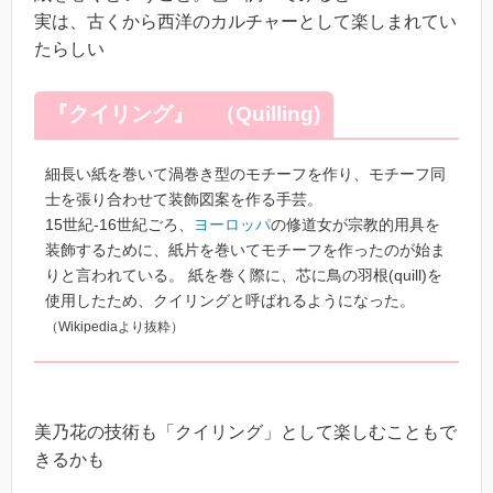
実は、古くから西洋のカルチャーとして楽しまれてい
たらしい
『クイリング』 （Quilling)
細長い紙を巻いて渦巻き型のモチーフを作り、モチーフ同
士を張り合わせて装飾図案を作る手芸。
15世紀-16世紀ごろ、
ヨーロッパ
の修道女が宗教的用具を
装飾するために、紙片を巻いてモチーフを作ったのが始ま
りと言われている。 紙を巻く際に、芯に鳥の羽根(quill)を
使用したため、クイリングと呼ばれるようになった。
（Wikipediaより抜粋）
美乃花の技術も「クイリング」として楽しむこともで
きるかも